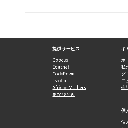
提供サービス
キ
Goocus
ホ
Educhat
私
CodePower
グ
Ozobot
ニ
African Mothers
会
まなびとき
個
個