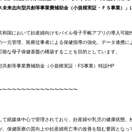
ス未来志向型共創等事業費補助⾦（小規模実証・ＦＳ事業）」
共和国において妊産婦向けモバイル母子手帳アプリの導入可能
の一元管理、医療従事者による保健指導の強化、データ連携に
可能な母子保健基盤の構築することを目的としています。
共創等事業費補助⾦（小規模実証・FS事業）特設HP
〜〜〜〜〜〜〜〜〜〜〜〜〜〜〜〜〜
して紙媒体中心で管理されており、妊産婦や乳児の健康状態、
が、保健医療の質向上や妊産婦死亡率の改善を阻む要因となっ