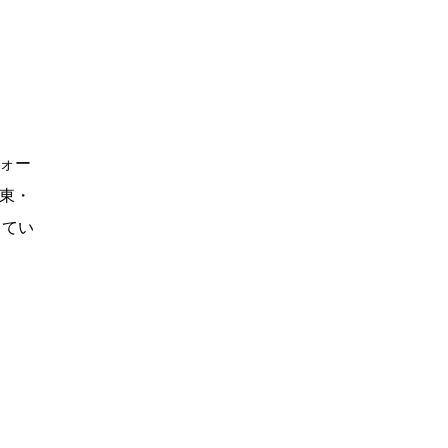
ォー
中東・
してい