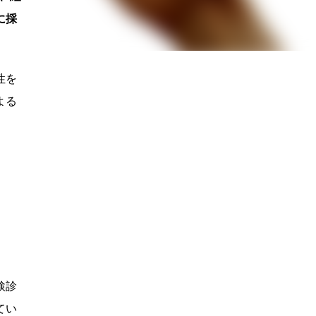
に採
性を
よる
検診
てい