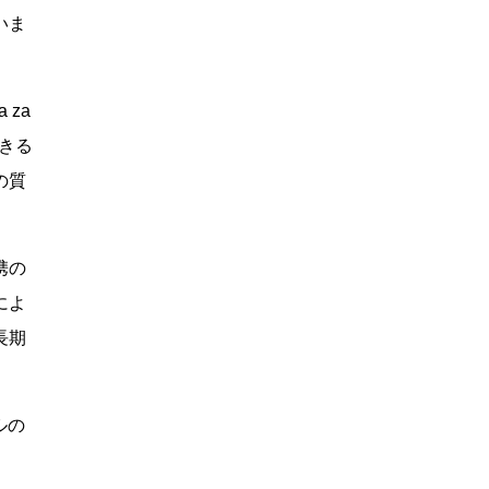
いま
 za
きる
の質
携の
によ
長期
ルの