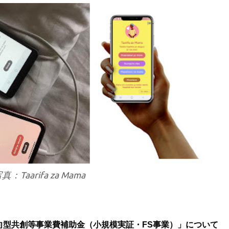
真：Taarifa za Mama
向型共創等事業費補助⾦（小規模実証・FS事業）」について