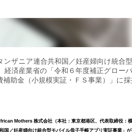
スキップしてメイン コンテンツに移動
式会社、 タンザニア連合共和国／妊産婦向け統合
、経済産業省の「令和６年度補正グロー
費補助⾦（小規模実証・ＦＳ事業）」に採
rican Mothers 株式会社（本社：東京都港区、代表取締役：
合共和国／妊産婦向け統合型モバイル母子手帳アプリ実証事業」が