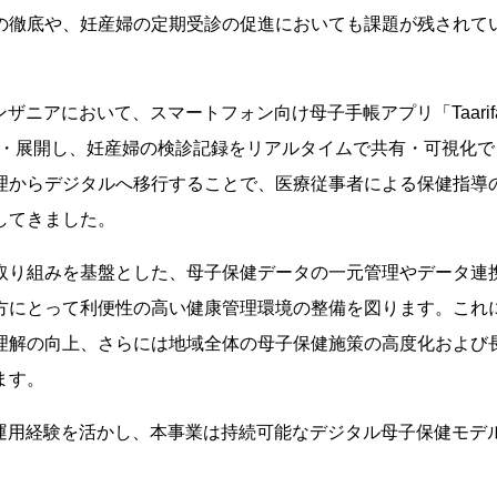
の徹底や、妊産婦の定期受診の促進においても課題が残されて
はタンザニアにおいて、スマートフォン向け母子手帳アプリ「Taarifa
開発・展開し、妊産婦の検診記録をリアルタイムで共有・可視化で
理からデジタルへ移行することで、医療従事者による保健指導
してきました。
取り組みを基盤とした、母子保健データの一元管理やデータ連
方にとって利便性の高い健康管理環境の整備を図ります。これ
理解の向上、さらには地域全体の母子保健施策の高度化および
ます。
と現地での運用経験を活かし、本事業は持続可能なデジタル母子保健モデ