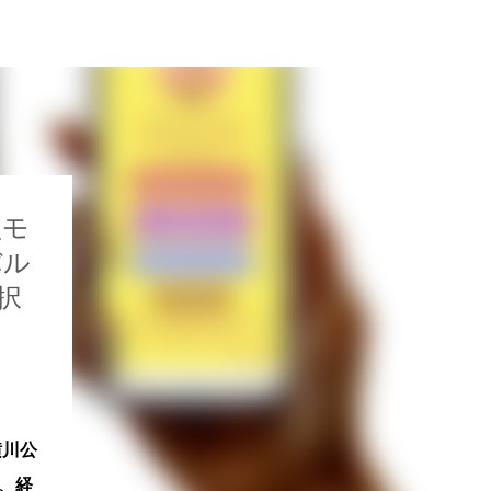
型モ
バル
択
横川公
、経