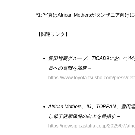
*1: 写真はAfrican Mothersがタンザニ
【関連リンク】
豊田通商グループ、TICAD9において
長への貢献を加速～
https://www.toyota-tsusho.com/press/de
African Mothers、IIJ、TO
し母子健康保健の向上を目指す～
https://newsjp.castalia.co.jp/2025/07/afr