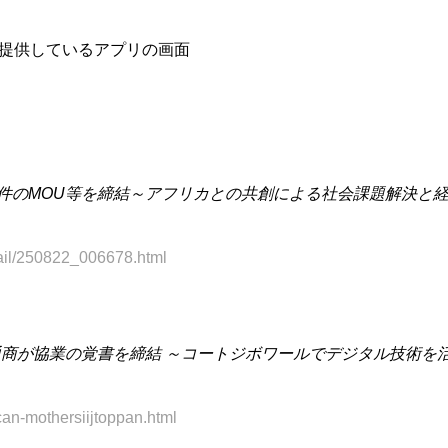
ア向けに提供しているアプリの画面
44件のMOU等を締結～アフリカとの共創による社会課題解決と
tail/250822_006678.html
PPAN、豊田通商が協業の覚書を締結 ～コートジボワールでデジタル技術を
ican-mothersiijtoppan.html