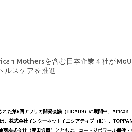
スキップしてメイン コンテンツに移動
can Mothersを含む日本企業４社がMo
ヘルスケアを推進
された第9回アフリカ開発会議（TICAD9）の期間中、African
hers）は、株式会社インターネットイニシアティブ（IIJ）、TOPPA
田通商株式会社（豊田通商）とともに、コートジボワール保健・