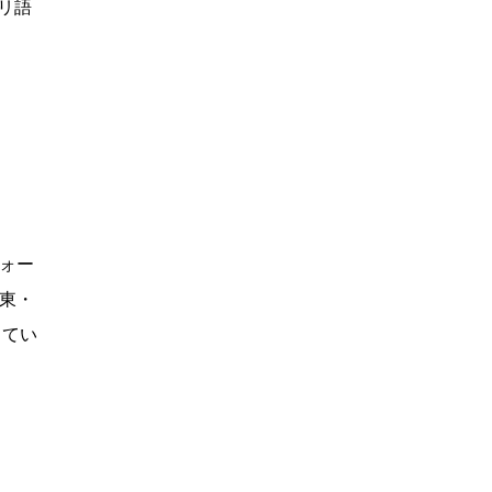
ヒリ語
ォー
中東・
してい