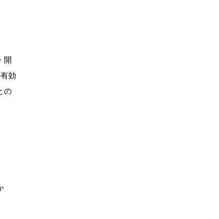
・開
と有効
との
。
か