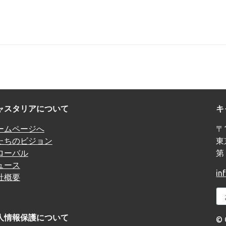
ャスタリアについて
キ
ームページへ
〒1
たちのビジョン
東
ローバル
第
ュース
in
社概要
人情報保護について
© 