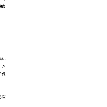
締結
高い
行き
子保
る医