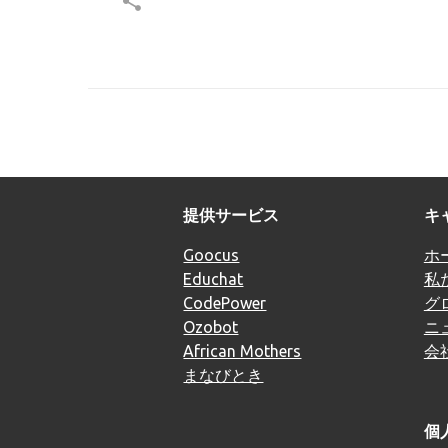
提供サービス
キ
Goocus
ホ
Educhat
私
CodePower
グ
Ozobot
ニ
African Mothers
会
まなびとき
個