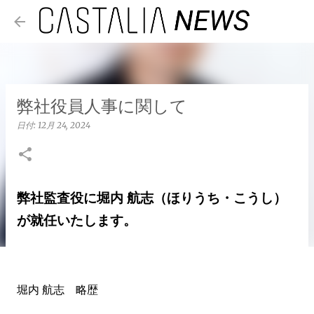
スキップしてメイン コンテンツに移動
弊社役員人事に関して
日付:
12月 24, 2024
弊社監査役に堀内 航志（ほりうち・こうし）
が就任いたします。
堀内 航志 略歴