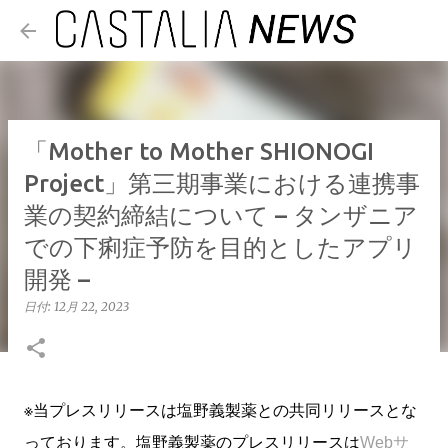
スキップしてメイン コンテンツ
「Mother to Mother SHIONOGI
Project」第三期事業における連携事
業の契約締結について – タンザニア
での下痢症予防を目的としたアプリ
開発 –
日付:
12月 22, 2023
※当プレスリリースは塩野義製薬との共同リリースとな
っております。
塩野義製薬のプレスリリースは
Webサ