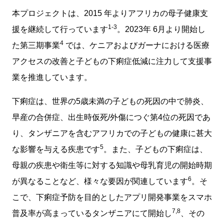
本プロジェクトは、2015 年よりアフリカの母子健康支
1-3
援を継続して行っています
。2023年 6月より開始し
4
た第三期事業
では、ケニアおよびガーナにおける医療
アクセスの改善と子どもの下痢症低減に注力して支援事
業を推進しています。
下痢症は、世界の5歳未満の子どもの死因の中で肺炎、
早産の合併症、出生時仮死/外傷につぐ第4位の死因であ
り、タンザニアを含むアフリカでの子どもの健康に甚大
5
な影響を与える疾患です
。また、子どもの下痢症は、
母親の疾患や衛生等に対する知識や母乳育児の開始時期
6
が異なることなど、様々な要因が関連しています
。そ
こで、下痢症予防を目的としたアプリ開発事業をスマホ
7,8
普及率が高まっているタンザニアにて開始し
、その