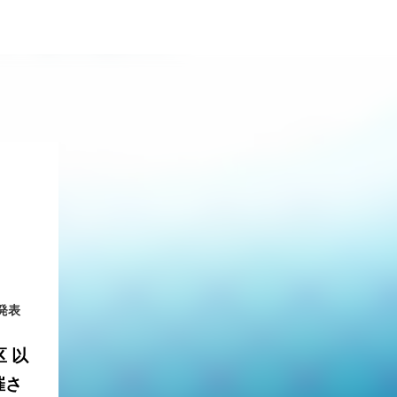
発表
 以
催さ