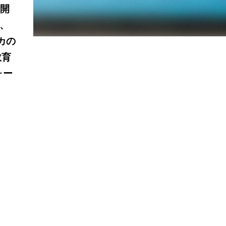
に開
、
リカの
教育
ォー