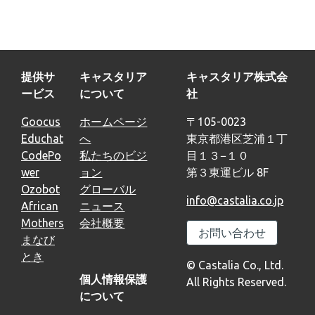
提供サ
キャスタリア
キャスタリア株式会
ービス
について
社
Goocus
ホームページ
〒105-0023
Educhat
へ
東京都港区芝浦１丁
CodePo
私たちのビジ
目１３−１０
wer
ョン
第３東運ビル 8F
Ozobot
グローバル
info@castalia.co.jp
African
ニュース
Mothers
会社概要
お問い合わせ
まなび
とき
© Castalia Co., Ltd.
個人情報保護
All Rights Reserved.
について