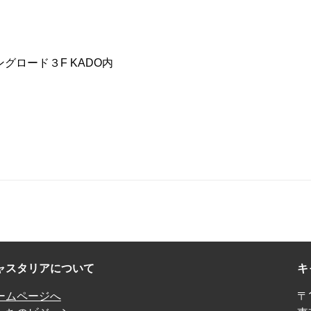
ングロード３F KADO内
ャスタリアについて
キ
ームページへ
〒1