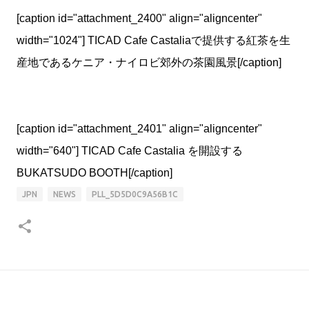
[caption id="attachment_2400" align="aligncenter"
width="1024"]
TICAD Cafe Castaliaで提供する紅茶を生
産地であるケニア・ナイロビ郊外の茶園風景[/caption]
[caption id="attachment_2401" align="aligncenter"
width="640"]
TICAD Cafe Castalia を開設する
BUKATSUDO BOOTH[/caption]
JPN
NEWS
PLL_5D5D0C9A56B1C