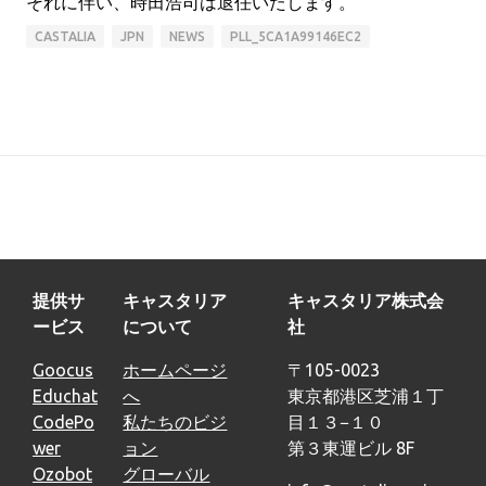
それに伴い、時田浩司は退任いたします。
CASTALIA
JPN
NEWS
PLL_5CA1A99146EC2
提供サ
キャスタリア
キャスタリア株式会
ービス
について
社
Goocus
ホームページ
〒105-0023
Educhat
へ
東京都港区芝浦１丁
CodePo
私たちのビジ
目１３−１０
wer
ョン
第３東運ビル 8F
Ozobot
グローバル