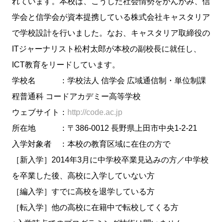
れています。本校は、こうした社会情勢をかんがみ、信
学会と信学会が資本提携している株式会社キャスタリア
で学校設計を行いました。なお、キャスタリア取締役の
ITジャーナリスト松村太郎が本校の副校長に就任し、
ICT教育をリードしています。
学校名 ：学校法人 信学会 広域通信制・単位制課
程普通科 コードアカデミー高等学校
ウェブサイト：
http://code.ac.jp
所在地 ：〒386-0012 長野県上田市中央1-2-21
入学対象者 ：本校の教育区域に在住の方で
［新入学］2014年3月に中学校卒業見込みの方／中学校
を卒業した後、高校に入学していない方
［編入学］すでに高校を退学している方
［転入学］他の高校に在籍中で転校してくる方