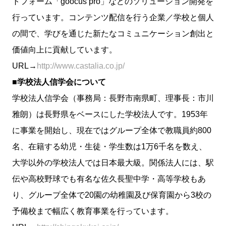
トフォーム「goocus pro」などのソリューション開発を
行っています。コンテンツ配信を行う企業／学校と個人
の間で、学びを通じた新たなコミュニケーション創出と
価値向上に貢献しています。
URL→
http://www.castalia.co.jp/
■学校法人信学会について
学校法人信学会（事務局：長野市南県町、理事長：市川
雅朗）は長野県をベースにした学校法人です。1953年
に事業を開始し、現在ではグループ全体で教職員約800
名、在籍する幼児・生徒・学生数は1万6千名を数え、
大学以外の学校法人では日本最大級。関係法人には、駅
伝や高校野球でも有名な佐久長聖中学・高等学校もあ
り、グループ全体で20園の幼稚園及び保育園から3校の
予備校まで幅広く教育事業を行っています。