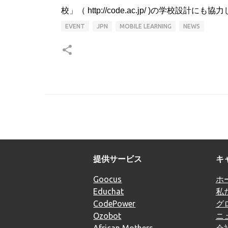
校」（ http://code.ac.jp/ )の学校設計に
EVENT
JPN
MOBILE LEARNING
NEWS
提供サービス
キ
Goocus
ホ
Educhat
私
CodePower
グ
Ozobot
ニ