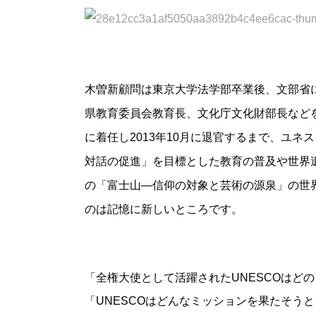
木曽新顧問は東京大学法学部卒業後、文部省
県教育委員会教育長、文化庁文化財部長などを
に着任し2013年10月に退官するまで、ユ
対話の促進」を目標とした教育の普及や世界遺
の「富士山―信仰の対象と芸術の源泉」の世
のは記憶に新しいところです。
「全権大使として活躍されたUNESCOはど
「UNESCOはどんなミッションを果たそう