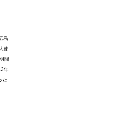
広島
大使
明間
3年
った