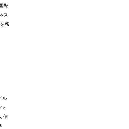
国際
ネス
どを務
イル
フォ
 信
学