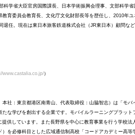
文部科学省大臣官房国際課長、日本学術振興会理事、文部科学省
教育委員会教育長、文化庁文化財部長等を歴任し、2010年ユ
年同退任。現在は東日本旅客鉄道株式会社（JR東日本）顧問な
://www.castalia.co.jp/
）
、本社：東京都港区南青山、代表取締役：山脇智志）は「モバ
新たな学びを創出する企業です。モバイルラーニングプラット
育機関に提供しています。また長野県を中心に教育事業を行う学校法人
ド）を必修科目とした広域通信制高校「コードアカデミー高等