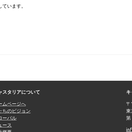
も協力しています。
ャスタリアについて
キ
ームページへ
〒1
たちのビジョン
東
ローバル
第
ュース
in