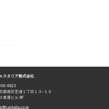
ャスタリア株式会社
05-0023
京都港区芝浦１丁目１３−１０
３東運ビル 8F
fo@castalia.co.jp