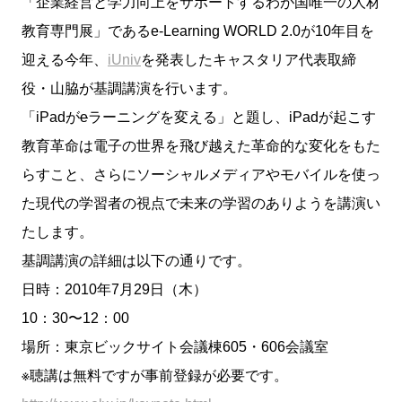
「企業経営と学力向上をサポートするわが国唯一の人材
教育専門展」であるe-Learning WORLD 2.0が10年目を
迎える今年、
iUniv
を発表したキャスタリア代表取締
役・山脇が基調講演を行います。
「iPadが
e
ラーニングを変える」と題し、iPadが起こす
教育革命は電子の世界を飛び越えた革命的な変化をもた
らすこと、さらにソーシャルメディアやモバイルを使っ
た現代の学習者の視点で未来の学習のありようを講演い
たします。
基調講演の詳細は以下の通りです。
日時：2010年7月29日（木）
10：30〜12：00
場所：東京ビックサイト会議棟605・606会議室
※聴講は無料ですが事前登録が必要です。