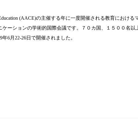
Computing in Education (AACE)の主催する年に一度開催される教育におけ
ニケーションの学術的国際会議です。７０カ国、１５００名以
年6月22-26日で開催されました。