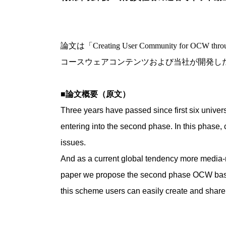
論文は「Creating User Community for OC
コースウェアコンテンツおよび当社が開発した
■論文概要（原文）
Three years have passed since first six univ
entering into the second phase. In this phase,
issues.
And as a current global tendency more media-ri
paper we propose the second phase OCW based
this scheme users can easily create and share