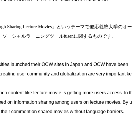
W through Sharing Lecture Movies」というテーマで慶応義塾大学の
ソーシャルラーニングツールfusenに関するものです。
ersities launched their OCW sites in Japan and OCW have been
 creating user community and globalization are very important ke
ch content like lecture movie is getting more users access. In t
 on information sharing among users on lecture movies. By u
 their comment on shared movies without language barriers.