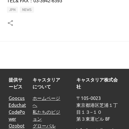
TEL& FAX：03-3942-6393
JPN
NEWS
提供サ
キャスタリア
キャスタリア株式会
ービス
について
社
Goocus
ホームページ
〒105-0023
Educhat
へ
東京都港区芝浦１丁
CodePo
私たちのビジ
目１３−１０
wer
ョン
第３東運ビル 8F
Ozobot
グローバル