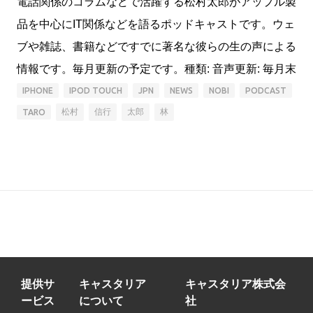
電話関係のコラムなどで活躍する松村太郎がアップル製
品を中心にIT関係などを語るポッドキャストです。ウェ
ブや雑誌、書籍などですでに著名な彼らの生の声による
情報です。毎月更新の予定です。種類: 音声更新: 毎月末
IPHONE
IPOD TOUCH
JPN
NEWS
NOBI
PODCAST
松村
信行
太郎
林
TARO
提供サ
キャスタリア
キャスタリア株式会
ービス
について
社